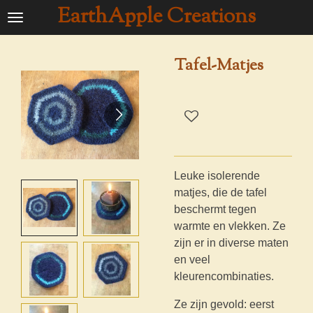
EarthApple Creations
Ga
direct
naar
Tafel-Matjes
de
hoofdinhoud
Leuke isolerende
matjes, die de tafel
beschermt tegen
warmte en vlekken. Ze
zijn er in diverse maten
en veel
kleurencombinaties.
Ze zijn gevold: eerst