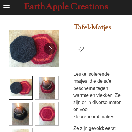
EarthApple Creations
Ga
direct
naar
Tafel-Matjes
de
hoofdinhoud
Leuke isolerende
matjes, die de tafel
beschermt tegen
warmte en vlekken. Ze
zijn er in diverse maten
en veel
kleurencombinaties.
Ze zijn gevold: eerst