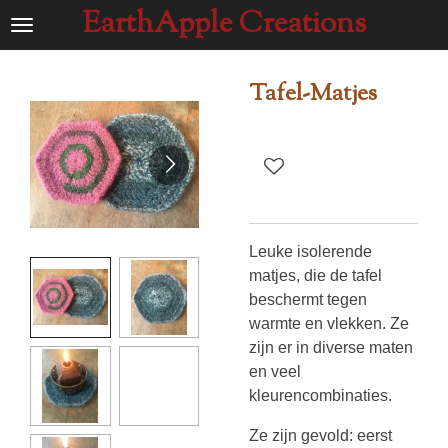
EarthApple Creations
Ga
direct
naar
Tafel-Matjes
de
hoofdinhoud
Leuke isolerende
matjes, die de tafel
beschermt tegen
warmte en vlekken. Ze
zijn er in diverse maten
en veel
kleurencombinaties.
Ze zijn gevold: eerst