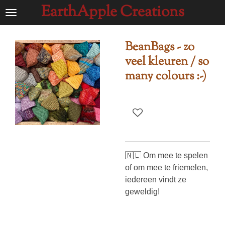
EarthApple Creations
Ga
direct
naar
BeanBags - zo
de
veel kleuren / so
hoofdinhoud
many colours :-)
🇳🇱 Om mee te spelen
of om mee te friemelen,
iedereen vindt ze
geweldig!