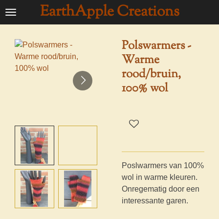
EarthApple Creations
Ga
direct
naar
Polswarmers -
de
Warme
hoofdinhoud
rood/bruin,
100% wol
Poslwarmers van 100%
wol in warme kleuren.
Onregematig door een
interessante garen.