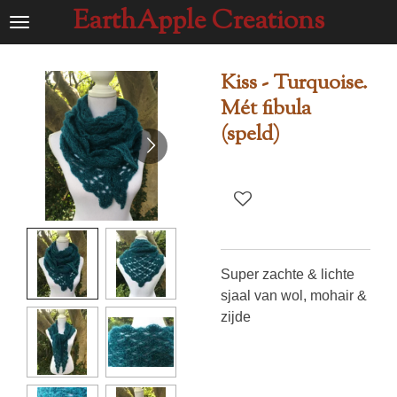
EarthApple Creations
Ga
direct
naar
Kiss - Turquoise.
de
Mét fibula
hoofdinhoud
(speld)
Super zachte & lichte
sjaal van wol, mohair &
zijde