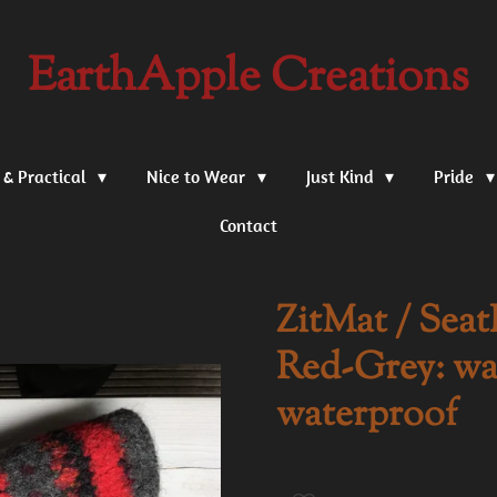
EarthApple Creations
 & Practical
Nice to Wear
Just Kind
Pride
Contact
ZitMat / Seat
Red-Grey: wat
waterproof