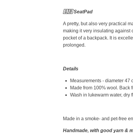
🇬🇧 SeatPad
A pretty, but also very practical m
making it very insulating against co
pocket of a backpack. It is excelle
prolonged.
Details
Measurements - diameter 47 c
Made from 100% wool. Back fr
Wash in lukewarm water, dry f
Made in a smoke- and pet-free e
Handmade, with good yarn & m