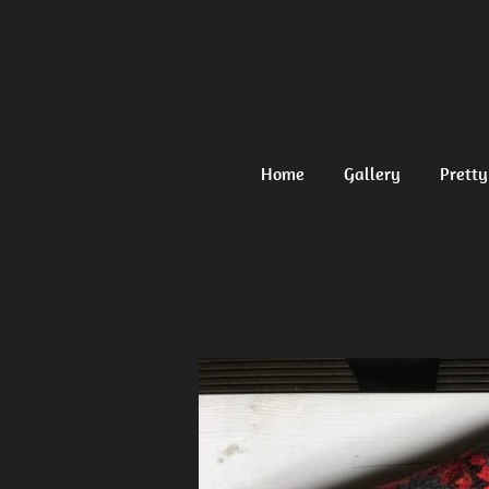
Ga
direct
naar
de
hoofdinhoud
Home
Gallery
Pretty