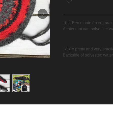
🇳🇱 Een mooie én erg prak
Achterkant van polyester: wa
🇬🇧 A pretty and very practi
Backside of polyester: water