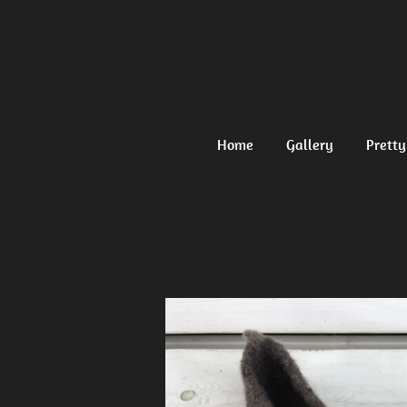
Ga
direct
naar
de
hoofdinhoud
Home
Gallery
Pretty