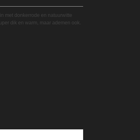
uin met donkerrode en natuurwitte
super dik en warm, maar ademen ook.