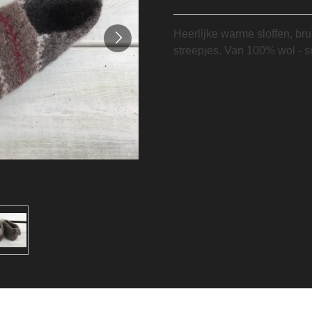
Heerlijke warme sloffen, br
streepjes. Van 100% wol - 